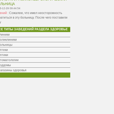
ОЛЬНИЦА
3-12-29 09:44:54
гений
:
Сожалею, что имел неосторожность
атиться в эту больницу. После чего поставили
у
СЕ ТИПЫ ЗАВЕДЕНИЙ РАЗДЕЛА ЗДОРОВЬЕ
линики
оликлиники
ольницы
птеки
птики
томатологии
оддомы
агазины здоровья