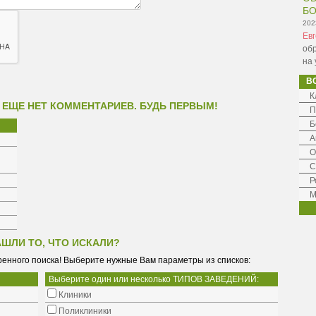
Б
202
Ев
обр
на 
В
К
 ЕЩЕ НЕТ КОММЕНТАРИЕВ. БУДЬ ПЕРВЫМ!
П
Б
А
О
С
Р
М
АШЛИ ТО, ЧТО ИСКАЛИ?
енного поиска! Выберите нужные Вам параметры из списков:
Выберите один или несколько ТИПОВ ЗАВЕДЕНИЙ:
Клиники
Поликлиники