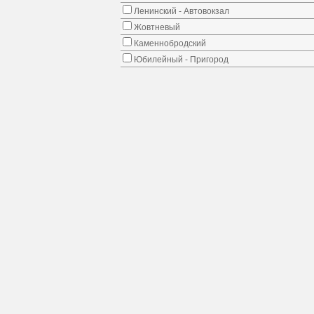
Ленинский - Автовокзал
Жовтневый
Каменнобродский
Юбилейный - Пригород