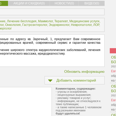
)
АКЦИИ И СКИДКИ(0)
НОВОСТИ(0)
ВИДЕО(0)
ание
,
Лечение бесплодия
,
Маммолог
,
Терапевт
,
Медицинские услуги
,
лог
,
Онкология
,
Гастроэнтеролог
,
Эндокринолог
,
Невропатолог
,
ЛОР
,
ерголог
нные по адресу кв. Заречный, 1, предлагает Вам современное
фицированных врачей, современный сервис и гарантии качества
чение широкого спектра кардиологических заболеваний, лечения
энергитического массажа, иридодиагностику.
ОБ
Б
202
Обновить информацию
Ев
обр
Добавить комментарий
на 
ОБ
Комментарии, содержащие:
Б
- угрозы и оскорбления;
- нецензурные выражения;
202
- рекламу товаров и услуг;
Ев
- информацию, не относящуюся к
теме публикации;
обр
- а также написанные 1 человеком
на 
под разными именами
будут удаляться!
ОБ