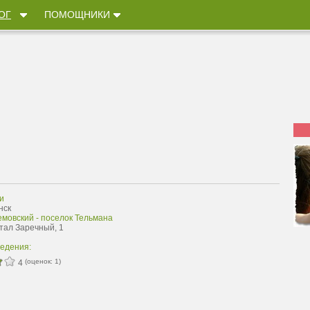
ОГ
ПОМОЩНИКИ
и
нск
емовский - поселок Тельмана
ртал Заречный, 1
ведения:
(оценок:
1
)
4