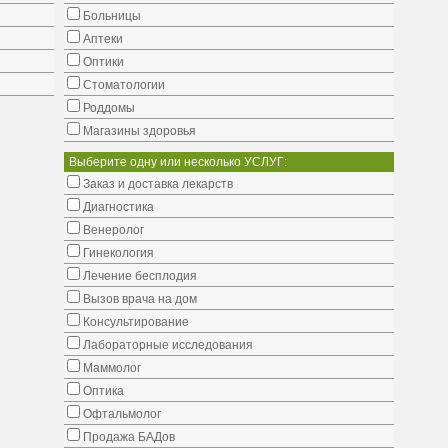
Больницы
Аптеки
Оптики
Стоматологии
Роддомы
Магазины здоровья
Выберите одну или несколько УСЛУГ:
Заказ и доставка лекарств
Диагностика
Венеролог
Гинекология
Лечение бесплодия
Вызов врача на дом
Консультирование
Лабораторные исследования
Маммолог
Оптика
Офтальмолог
Продажа БАДов