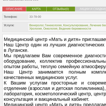
ОПИСАНИЕ
КАРТА
ОТЗЫВЫ(0)
АКЦИИ И СКИДКИ(
Телефон:
33-78-00
Услуги:
Венеролог
,
Гинекология
,
Консультирование
,
Лечение бе
Урология
,
Онкология
,
Ведение беременности
Медицинский центр «Мать и дитя» приглашае
Наш Центр один из лучших диагностических
в Луганске.
Мы предлагаем Вам современное диагности
оборудование, коллектив профессиональн
опытом работы, теплую семейную атмосферу
Наш Центр занимается полным компле
качественных медицинских услуг.
К Вашим услугам просторные и совреме
отделение (взрослая и детская поликлиника),
лаборатория, косметологический центр, цент
консультация и вакцинальный кабинет.
Медицинский центр «Мать и дитя» предлагае