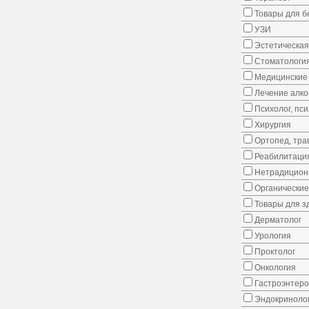
Товары для 
УЗИ
Эстетическая
Стоматологи
Медицинские 
Лечение алко
Психолог, пс
Хирургия
Ортопед, тра
Реабилитаци
Нетрадицион
Органические
Товары для з
Дерматолог
Урология
Проктолог
Онкология
Гастроэнтеро
Эндокриноло