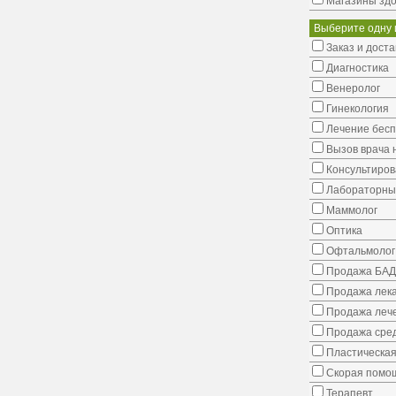
Магазины здо
Выберите одну 
Заказ и доста
Диагностика
Венеролог
Гинекология
Лечение бес
Вызов врача 
Консультиров
Лабораторны
Маммолог
Оптика
Офтальмолог
Продажа БАД
Продажа лека
Продажа лече
Продажа сред
Пластическая
Скорая помо
Терапевт