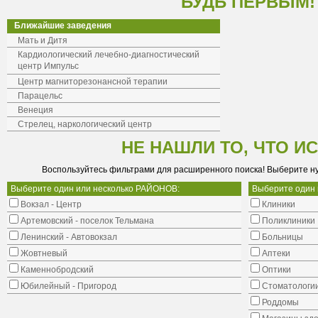
БУДЬ ПЕРВЫМ!
Ближайшие заведения
Мать и Дитя
Кардиологический лечебно-диагностический
центр Импульс
Центр магниторезонансной терапии
Парацельс
Венеция
Стрелец, наркологический центр
НЕ НАШЛИ ТО, ЧТО И
Воспользуйтесь фильтрами для расширенного поиска! Выберите н
Выберите один или несколько РАЙОНОВ:
Выберите один
Вокзал - Центр
Клиники
Артемовский - поселок Тельмана
Поликлиники
Ленинский - Автовокзал
Больницы
Жовтневый
Аптеки
Каменнобродский
Оптики
Юбилейный - Пригород
Стоматологи
Роддомы