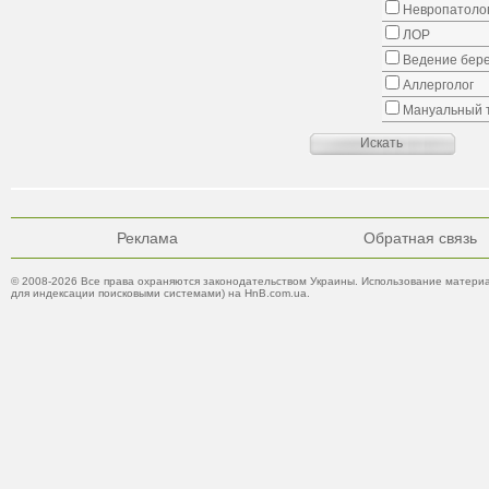
Невропатоло
ЛОР
Ведение бер
Аллерголог
Мануальный 
Реклама
Обратная связь
© 2008-2026 Все права охраняются законодательством Украины. Использование материа
для индексации поисковыми системами) на HnB.com.ua.