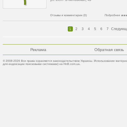
Отзывы и комментарии (0)
Подробнее
1
2
3
4
5
6
7
Следующ
Реклама
Обратная связь
© 2008-2026 Все права охраняются законодательством Украины. Использование материа
для индексации поисковыми системами) на HnB.com.ua.