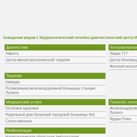
Заведения рядом с Кардиологический лечебно-диагностический центр 
Диагностика
Консультирова
Амрита
Лидер 777
Центр магниторезонансной терапии
Центр Инноваци
Женская консу
Терапевт
Авакадо
Поликлиника железнодорожной больницы станции
Луганск
Медицинские услуги
Психолог, псих
Островок здоровья
Железнодорожн
Луганск
Родильный дом Луганской городской больницы №3
Ярдан-Плюс
Салон-магазин
Реабилитация
Наркологическая областная амбулатория