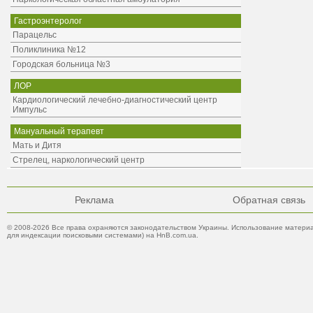
Гастроэнтеролог
Парацельс
Поликлиника №12
Городская больница №3
ЛОР
Кардиологический лечебно-диагностический центр
Импульс
Мануальный терапевт
Мать и Дитя
Стрелец, наркологический центр
Реклама
Обратная связь
© 2008-2026 Все права охраняются законодательством Украины. Использование материа
для индексации поисковыми системами) на HnB.com.ua.