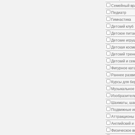
Семейный вр
Педиатр
Гимнастика
Детский клуб
Детское пита
Детские игру
Детская косм
Детский трен
Детский и се
Фигурное кат
Раннее развит
Курсы для б
Музыкальное 
Изобразитель
Шахматы, шаш
Подвижные иг
Аттракционы
Английский и
Физическое в