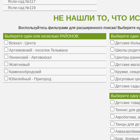
Ясли-сад №117
Ясли-сад №119
НЕ НАШЛИ ТО, ЧТО И
Воспользуйтесь фильтрами для расширенного поиска! Выберите н
Выберите один или несколько РАЙОНОВ:
Выберите один
Вокзал - Центр
Детские боль
Артемовский - поселок Тельмана
Школы родит
Ленинский - Автовокзал
Центры ранне
Жовтневый
Детские мага
Каменнобродский
Кружки, секци
Юбилейный - Пригород
Досуговые це
Детские сады
Выберите одну 
Детские това
Теннис для д
Акробатика, 
Танцы для де
Аквааэробика
Бокс, боевые 