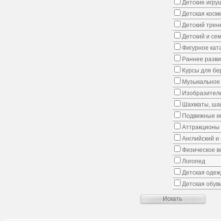
Детские игру
Детская косм
Детский трен
Детский и се
Фигурное кат
Раннее развит
Курсы для б
Музыкальное 
Изобразитель
Шахматы, шаш
Подвижные иг
Аттракционы
Английский и
Физическое в
Логопед
Детская одеж
Детская обув