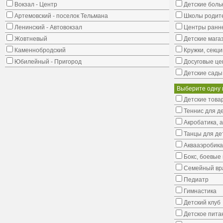
Вокзал - Центр
Детские боль
Артемовский - поселок Тельмана
Школы родит
Ленинский - Автовокзал
Центры ранне
Жовтневый
Детские мага
Каменнобродский
Кружки, секци
Юбилейный - Пригород
Досуговые це
Детские сады
Выберите одну 
Детские това
Теннис для д
Акробатика, 
Танцы для де
Аквааэробика
Бокс, боевые 
Семейный вр
Педиатр
Гимнастика
Детский клуб
Детское пита