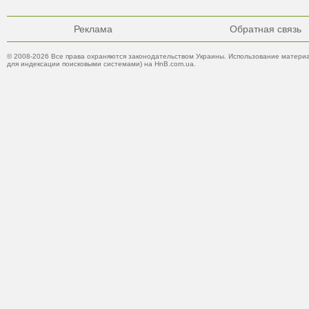
Реклама
Обратная связь
© 2008-2026 Все права охраняются законодательством Украины. Использование материа
для индексации поисковыми системами) на HnB.com.ua.