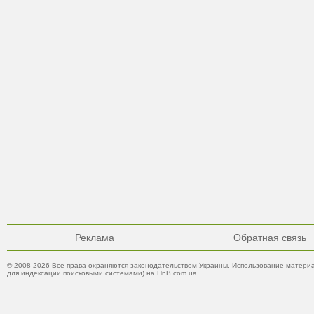
Реклама
Обратная связь
© 2008-2026 Все права охраняются законодательством Украины. Использование материа
для индексации поисковыми системами) на HnB.com.ua.