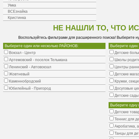
Умка
ВСЕзнайка
Кристинка
НЕ НАШЛИ ТО, ЧТО И
Воспользуйтесь фильтрами для расширенного поиска! Выберите н
Выберите один или несколько РАЙОНОВ:
Выберите один
Вокзал - Центр
Детские боль
Артемовский - поселок Тельмана
Школы родит
Ленинский - Автовокзал
Центры ранне
Жовтневый
Детские мага
Каменнобродский
Кружки, секци
Юбилейный - Пригород
Досуговые це
Детские сады
Выберите одну 
Детские това
Теннис для д
Акробатика, 
Танцы для де