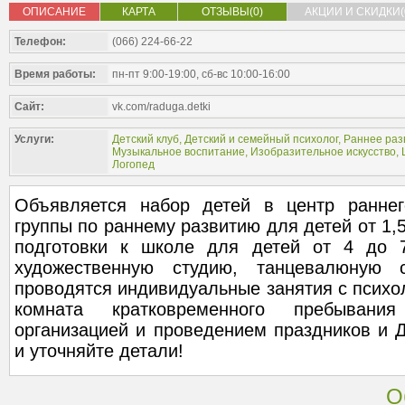
ОПИСАНИЕ
КАРТА
ОТЗЫВЫ(0)
АКЦИИ И СКИДКИ(
Телефон:
(066) 224-66-22
Время работы:
пн-пт 9:00-19:00, сб-вс 10:00-16:00
Сайт:
vk.com/raduga.detki
Услуги:
Детский клуб
,
Детский и семейный психолог
,
Раннее разв
Музыкальное воспитание
,
Изобразительное искусство
,
Логопед
Объявляется набор детей в центр раннег
группы по раннему развитию для детей от 1,5
подготовки к школе для детей от 4 до 7
художественную студию, танцевалюную 
проводятся индивидуальные занятия с психол
комната кратковременного пребывани
организацией и проведением праздников и 
и уточняйте детали!
О