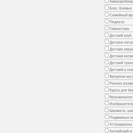
Аквааэробика
Бокс, боевые 
Семейный вр
Педиатр
Гимнастика
Детский клуб
Детское пита
Детские игру
Детская косм
Детский трен
Детский и се
Фигурное кат
Раннее развит
Курсы для б
Музыкальное 
Изобразитель
Шахматы, шаш
Подвижные иг
Аттракционы
Английский и