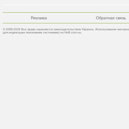
Реклама
Обратная связь
© 2008-2026 Все права охраняются законодательством Украины. Использование материа
для индексации поисковыми системами) на HnB.com.ua.