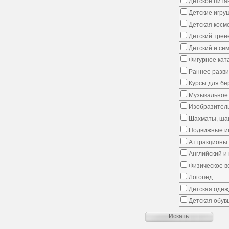
Детское пита
Детские игру
Детская косм
Детский трен
Детский и се
Фигурное кат
Раннее развит
Курсы для б
Музыкальное 
Изобразитель
Шахматы, шаш
Подвижные иг
Аттракционы
Английский и
Физическое в
Логопед
Детская одеж
Детская обув