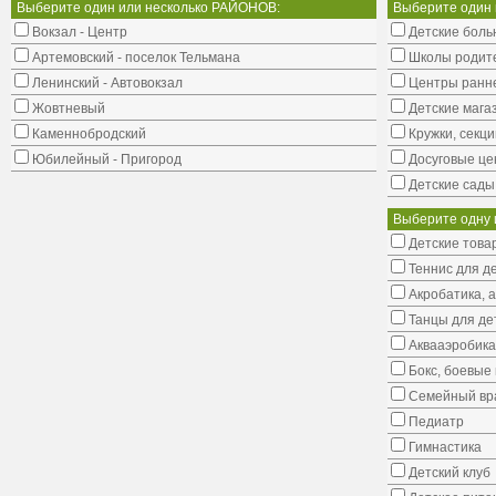
Выберите один или несколько РАЙОНОВ:
Выберите один
Вокзал - Центр
Детские боль
Артемовский - поселок Тельмана
Школы родит
Ленинский - Автовокзал
Центры ранне
Жовтневый
Детские мага
Каменнобродский
Кружки, секци
Юбилейный - Пригород
Досуговые це
Детские сады
Выберите одну 
Детские това
Теннис для д
Акробатика, 
Танцы для де
Аквааэробика
Бокс, боевые 
Семейный вр
Педиатр
Гимнастика
Детский клуб