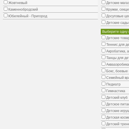
Жовтневый
Детские мага
Каменнобродский
Кружки, секци
Юбилейный - Пригород
Досуговые це
Детские сады
Выберите одну 
Детские това
Теннис для д
Акробатика, 
Танцы для де
Аквааэробика
Бокс, боевые 
Семейный вр
Педиатр
Гимнастика
Детский клуб
Детское пита
Детские игру
Детская косм
Детский трен