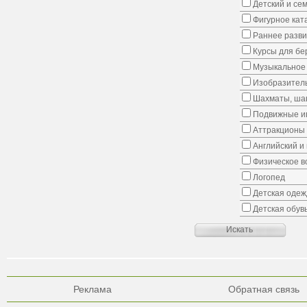
Детский и се
Фигурное кат
Раннее развит
Курсы для б
Музыкальное 
Изобразитель
Шахматы, шаш
Подвижные иг
Аттракционы
Английский и
Физическое в
Логопед
Детская одеж
Детская обув
Реклама
Обратная связь