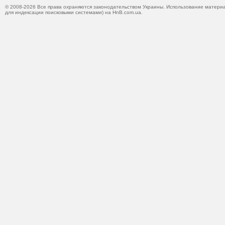
© 2008-2026 Все права охраняются законодательством Украины. Использование материа
для индексации поисковыми системами) на HnB.com.ua.