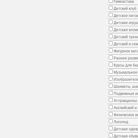
Гимнастика
Детский клуб
Детское пита
Детские игру
Детская косм
Детский трен
Детский и се
Фигурное кат
Раннее развит
Курсы для б
Музыкальное 
Изобразитель
Шахматы, шаш
Подвижные иг
Аттракционы
Английский и
Физическое в
Логопед
Детская одеж
Детская обув