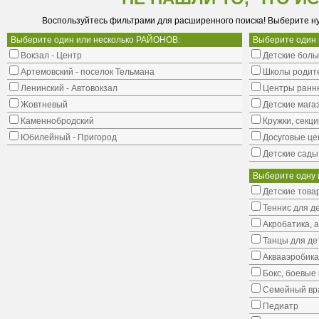
Воспользуйтесь фильтрами для расширенного поиска! Выберите н
Выберите один или несколько РАЙОНОВ:
Выберите один
Вокзал - Центр
Детские боль
Артемовский - поселок Тельмана
Школы родит
Ленинский - Автовокзал
Центры ранне
Жовтневый
Детские мага
Каменнобродский
Кружки, секци
Юбилейный - Пригород
Досуговые це
Детские сады
Выберите одну 
Детские това
Теннис для д
Акробатика, 
Танцы для де
Аквааэробика
Бокс, боевые 
Семейный вр
Педиатр