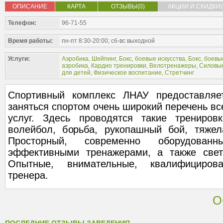
ОПИСАНИЕ
КАРТА
ОТЗЫВЫ(0)
АКЦИИ И СКИДКИ(
Телефон:
96-71-55
Время работы:
пн-пт 8:30-20:00; сб-вс выходной
Услуги:
Аэробика
,
Шейпинг
,
Бокс, боевые искусства
,
Бокс, боевы
аэробика
,
Кардио тренировки
,
Велотренажеры
,
Силовые
для детей
,
Физическое воспитание
,
Стретчинг
Спортивный комплекс ЛНАУ предоставля
заняться спортом очень широкий перечень в
услуг. Здесь проводятся такие тренировк
волейбол, борьба, рукопашный бой, тяжела
Просторный, современно оборудован
эффективными тренажерами, а также свет
Опытные, внимательные, квалифициров
тренера.
О