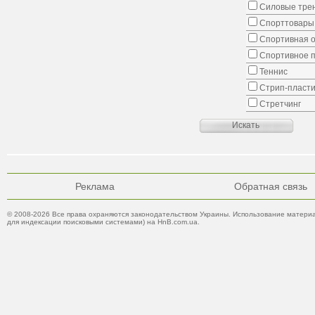
Силовые тре
Спорттовары,
Спортивная о
Спортивное 
Теннис
Стрип-пласти
Стретчинг
Реклама
Обратная связь
© 2008-2026 Все права охраняются законодательством Украины. Использование материа
для индексации поисковыми системами) на HnB.com.ua.