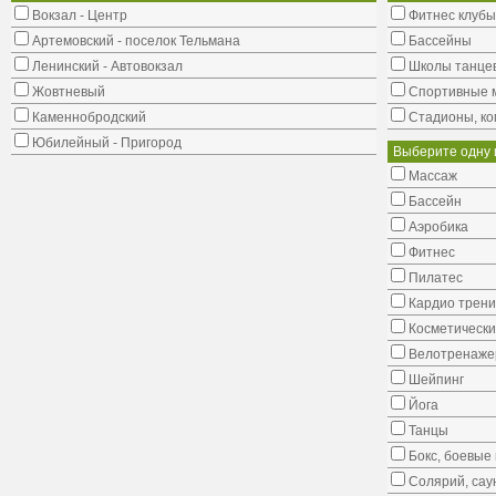
Вокзал - Центр
Фитнес клубы
Артемовский - поселок Тельмана
Бассейны
Ленинский - Автовокзал
Школы танце
Жовтневый
Cпортивные 
Каменнобродский
Стадионы, ко
Юбилейный - Пригород
Выберите одну 
Массаж
Бассейн
Аэробика
Фитнес
Пилатес
Кардио трени
Косметически
Велотренаж
Шейпинг
Йога
Танцы
Бокс, боевые 
Солярий, сау