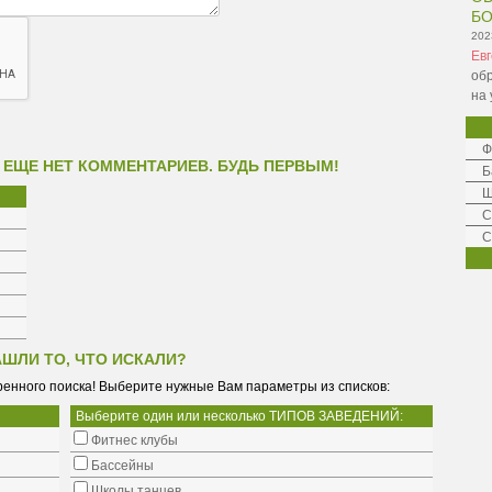
Б
202
Ев
обр
на 
Ф
 ЕЩЕ НЕТ КОММЕНТАРИЕВ. БУДЬ ПЕРВЫМ!
Б
Ш
C
С
АШЛИ ТО, ЧТО ИСКАЛИ?
енного поиска! Выберите нужные Вам параметры из списков:
Выберите один или несколько ТИПОВ ЗАВЕДЕНИЙ:
Фитнес клубы
Бассейны
Школы танцев