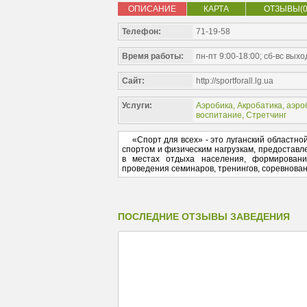
ОПИСАНИЕ
КАРТА
ОТЗЫВЫ(0
Телефон:
71-19-58
Время работы:
пн-пт 9:00-18:00; сб-вс вых
Сайт:
http://sportforall.lg.ua
Услуги:
Аэробика
,
Акробатика, аэро
воспитание
,
Стретчинг
«Спорт для всех» - это луганский областной
спортом и физическим нагрузкам, предоставл
в местах отдыха населения, формирования
проведения семинаров, тренингов, соревновани
ПОСЛЕДНИЕ ОТЗЫВЫ ЗАВЕДЕНИЯ