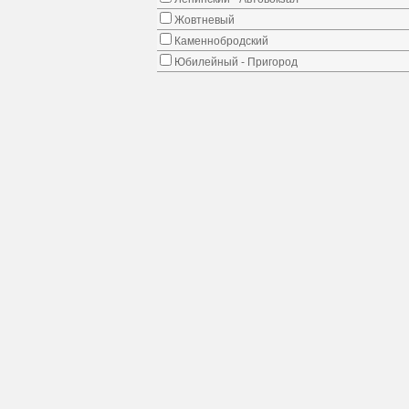
Жовтневый
Каменнобродский
Юбилейный - Пригород