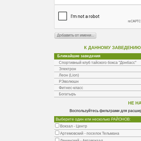
К ДАННОМУ ЗАВЕДЕНИЮ
Ближайшие заведения
Спортивный клуб тайского бокса "Донбасс"
Электрон
Леон (Lion)
РЭволюшн
Фитнес-класс
Богатырь
НЕ Н
Воспользуйтесь фильтрами для расшир
Выберите один или несколько РАЙОНОВ:
Вокзал - Центр
Артемовский - поселок Тельмана
Ленинский - Автовокзал