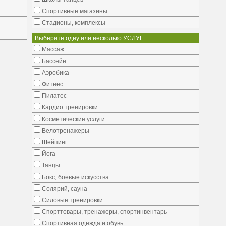
Cпортивные магазины
Стадионы, комплексы
Выберите одну или несколько УСЛУГ:
Массаж
Бассейн
Аэробика
Фитнес
Пилатес
Кардио тренировки
Косметические услуги
Велотренажеры
Шейпинг
Йога
Танцы
Бокс, боевые искусства
Солярий, сауна
Силовые тренировки
Спорттовары, тренажеры, спортинвентарь
Спортивная одежда и обувь