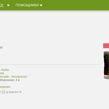
ОГ
ПОМОЩНИКИ
БЫ
 клубы
нск
нский - Автовокзал
Оборонная, 4 в
ведения:
(оценок:
0
)
0