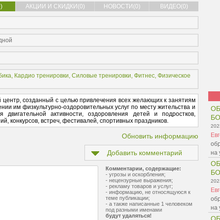
)
АКЦИИ И СКИДКИ(0)
НОВОСТИ(0)
ВИДЕО(0)
одной
бика
,
Кардио тренировки
,
Силовые тренировки
,
Фитнес
,
Физическое
 центр, созданный с целью привлечения всех желающих к занятиям
ении им физкультурно-оздоровительных услуг по месту жительства и
ОБ
 двигательной активности, оздоровления детей и подростков,
Б
й, конкурсов, встреч, фестивалей, спортивных праздников.
202
Ев
Обновить информацию
обр
Добавить комментарий
на 
ОБ
Комментарии, содержащие:
Б
- угрозы и оскорбления;
- нецензурные выражения;
202
- рекламу товаров и услуг;
Ев
- информацию, не относящуюся к
теме публикации;
обр
- а также написанные 1 человеком
на 
под разными именами
будут удаляться!
ОБ