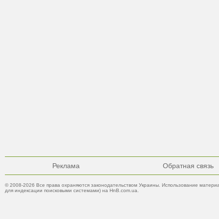
Реклама
Обратная связь
© 2008-2026 Все права охраняются законодательством Украины. Использование материа
для индексации поисковыми системами) на HnB.com.ua.