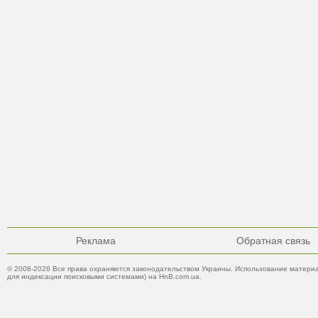
Реклама
Обратная связь
© 2008-2026 Все права охраняются законодательством Украины. Использование материа
для индексации поисковыми системами) на HnB.com.ua.