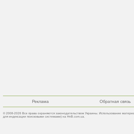
Реклама
Обратная связь
© 2008-2026 Все права охраняются законодательством Украины. Использование материа
для индексации поисковыми системами) на HnB.com.ua.