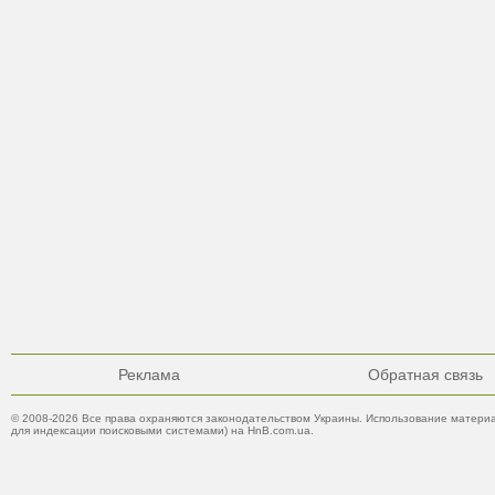
Реклама
Обратная связь
© 2008-2026 Все права охраняются законодательством Украины. Использование материа
для индексации поисковыми системами) на HnB.com.ua.